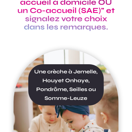
accueil à domicile OU
un Co-accueil (SAE)" et
signalez votre choix
dans les remarques.
Une crèche à Jemelle,
Houyet Onhaye,
Pondrôme, Seilles ou
Somme-Leuze