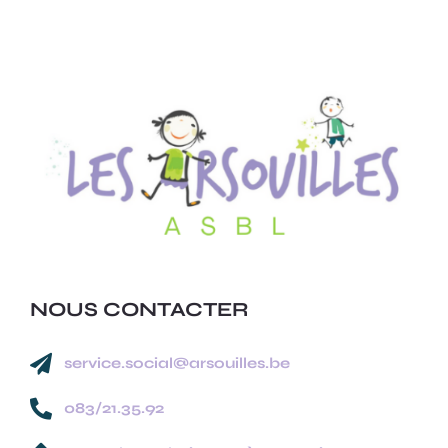
NOUS CONTACTER

service.social@arsouilles.be

083/21.35.92