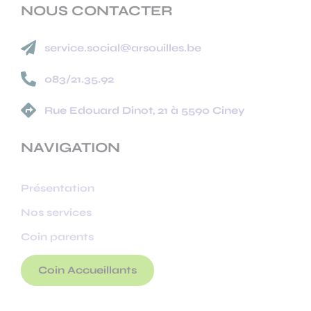
NOUS CONTACTER

service.social@arsouilles.be

083/21.35.92

Rue Edouard Dinot, 21 à 5590 Ciney
NAVIGATION
Présentation
Nos services
Coin parents
Coin Accueillants