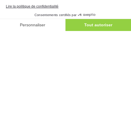
Organisation
L’ASBL est gérée par un
Pouvoir
Organisateur
composé de représentants
de
, de bénévoles ayant un
Vie Féminine
intérêt pour la Petite Enfance, et des
représentants de pouvoirs politiques
locaux.
Une délégation est accordée par le
Pouvoir Organisateur à
la direction pour
la gestion et l’organisation de nos deux
services : le Service d’Accueil d’enfants
(SAE) et le Service d’accueil d’enfants
malade (SAEMD).
La direction collabore
avec les différents
partenaires locaux